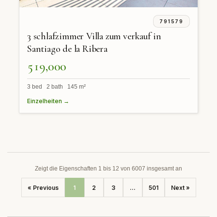
791579
3 schlafzimmer Villa zum verkauf in
Santiago de la Ribera
519,000
3 bed 2 bath 145 m²
Einzelheiten →
Zeigt die Eigenschaften 1 bis 12 von 6007 insgesamt an
« Previous
1
2
3
...
501
Next »