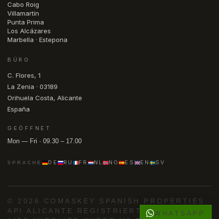
Cabo Roig
Villamartín
Punta Prima
Los Alcázares
Marbella · Estepona
BÜRO
C. Flores, 1
La Zenia · 03189
Orihuela Costa, Alicante
España
GEÖFFNET
Mon — Fri · 09.30 – 17.00
DE
RU
FR
NL
NO
ES
EN
SV
SPRACHE
© 2026 COMASKEY SPANISH PROPERTIES
·
API ALICANTE REGISTRIERT
·
WHATSAPP