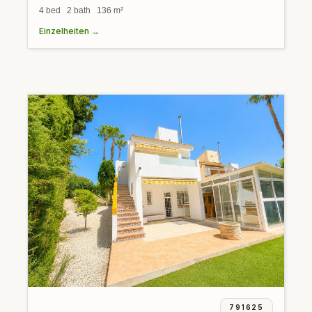
4 bed 2 bath 136 m²
Einzelheiten →
791625