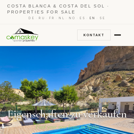
COSTA BLANCA & COSTA DEL SOL ·
PROPERTIES FOR SALE
·
·
·
·
·
·
·
DE
RU
FR
NL
NO
ES
EN
SE
KONTAKT
6007 VERFÜGBARE IMMOBILIEN
Eigenschaften zu verkaufen
Find your new home in Spain