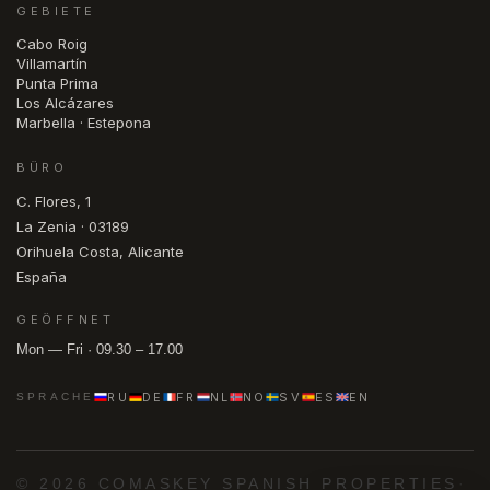
GEBIETE
Cabo Roig
Villamartín
Punta Prima
Los Alcázares
Marbella · Estepona
BÜRO
C. Flores, 1
La Zenia · 03189
Orihuela Costa, Alicante
España
GEÖFFNET
Mon — Fri · 09.30 – 17.00
RU
DE
FR
NL
NO
SV
ES
EN
SPRACHE
© 2026 COMASKEY SPANISH PROPERTIES
·