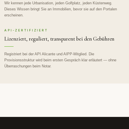
Wir kennen jede Urbanisation, jeden Golfplatz, jeden Küstenweg.
Dieses Wissen bringt Sie an Immobilien, bevor sie auf den Portalen
erscheinen.
API-ZERTIFIZIERT
Lizenziert, reguliert, transparent bei den Gebühren
Registriert bei der API Alicante und AIPP-Mitglied. Die
Provisionsstruktur wird beim ersten Gespräch klar erläutert — ohne
Überraschungen beim Notar.