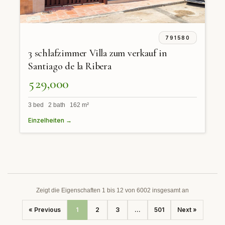
791580
3 schlafzimmer Villa zum verkauf in
Santiago de la Ribera
529,000
3 bed 2 bath 162 m²
Einzelheiten →
Zeigt die Eigenschaften 1 bis 12 von 6002 insgesamt an
« Previous
1
2
3
...
501
Next »