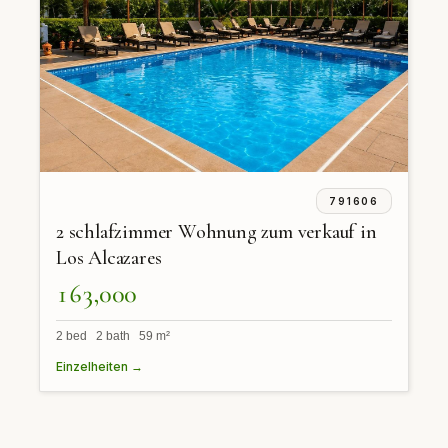
791606
2 schlafzimmer Wohnung zum verkauf in
Los Alcazares
163,000
2 bed 2 bath 59 m²
Einzelheiten →