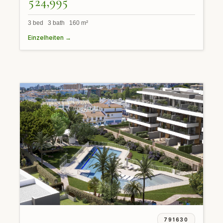
524,995
3 bed 3 bath 160 m²
Einzelheiten →
791630