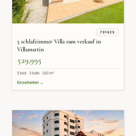
791625
3 schlafzimmer Villa zum verkauf in
Villamartin
529,995
3 bed 3 bath 160 m²
Einzelheiten →