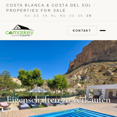
COSTA BLANCA & COSTA DEL SOL ·
PROPERTIES FOR SALE
·
·
·
·
·
·
·
RU
DE
FR
NL
NO
SE
ES
EN
KONTAKT
6002 VERFÜGBARE IMMOBILIEN
Eigenschaften zu verkaufen
Find your new home in Spain