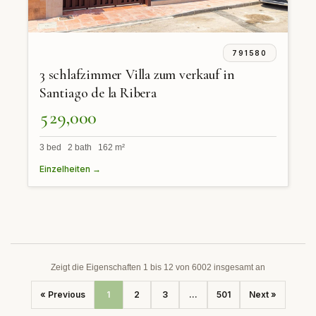
791580
3 schlafzimmer Villa zum verkauf in
Santiago de la Ribera
529,000
3 bed 2 bath 162 m²
Einzelheiten →
Zeigt die Eigenschaften 1 bis 12 von 6002 insgesamt an
« Previous
1
2
3
...
501
Next »