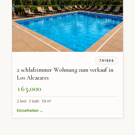
791606
2 schlafzimmer Wohnung zum verkauf in
Los Alcazares
163,000
2 bed 2 bath 59 m²
Einzelheiten →