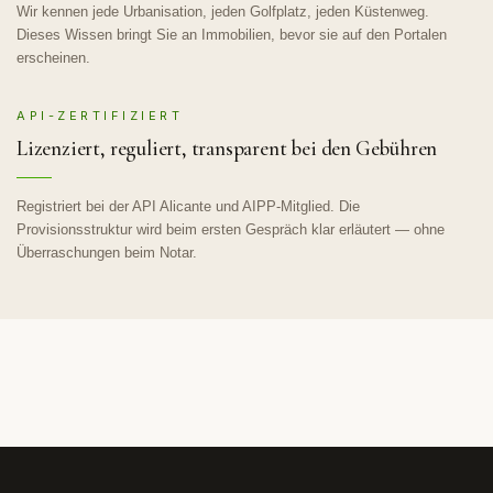
Wir kennen jede Urbanisation, jeden Golfplatz, jeden Küstenweg.
Dieses Wissen bringt Sie an Immobilien, bevor sie auf den Portalen
erscheinen.
API-ZERTIFIZIERT
Lizenziert, reguliert, transparent bei den Gebühren
Registriert bei der API Alicante und AIPP-Mitglied. Die
Provisionsstruktur wird beim ersten Gespräch klar erläutert — ohne
Überraschungen beim Notar.