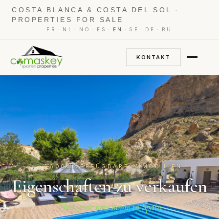
COSTA BLANCA & COSTA DEL SOL ·
PROPERTIES FOR SALE
·
·
·
·
·
·
·
FR
NL
NO
ES
EN
SE
DE
RU
KONTAKT
6002 VERFÜGBARE IMMOBILIEN
Eigenschaften zu verkaufen
Find your new home in Spain