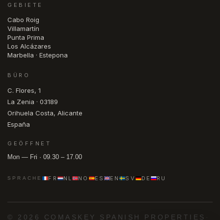
GEBIETE
Cabo Roig
Villamartín
Punta Prima
Los Alcázares
Marbella · Estepona
BÜRO
C. Flores, 1
La Zenia · 03189
Orihuela Costa, Alicante
España
GEÖFFNET
Mon — Fri · 09.30 – 17.00
FR
NL
NO
ES
EN
SV
DE
RU
SPRACHE
© 2026 COMASKEY SPANISH PROPERTIES
·