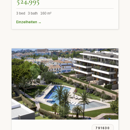
524,995
3 bed 3 bath 160 m²
Einzelheiten →
791630