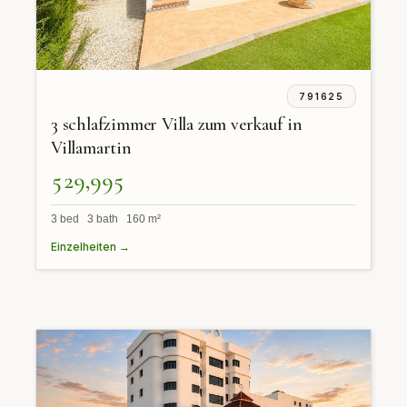
791625
3 schlafzimmer Villa zum verkauf in
Villamartin
529,995
3 bed 3 bath 160 m²
Einzelheiten →