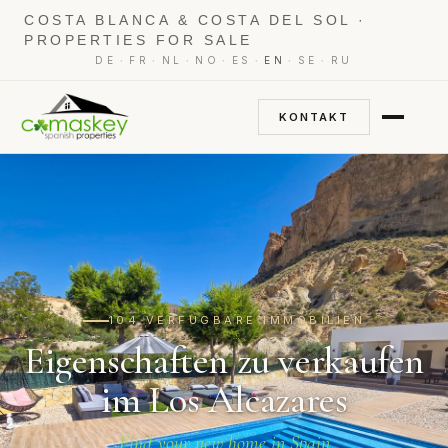
COSTA BLANCA & COSTA DEL SOL ·
PROPERTIES FOR SALE
·
·
·
·
·
·
·
DE
FR
NL
NO
ES
EN
SE
RU
KONTAKT
104 VERFÜGBARE IMMOBILIEN
Eigenschaften zu verkaufen
im Los Alcazares
Find your new home in Spain