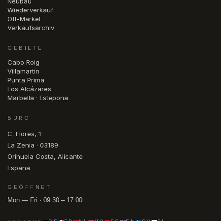
Neubau
Wiederverkauf
Off-Market
Verkaufsarchiv
GEBIETE
Cabo Roig
Villamartín
Punta Prima
Los Alcázares
Marbella · Estepona
BÜRO
C. Flores, 1
La Zenia · 03189
Orihuela Costa, Alicante
España
GEÖFFNET
Mon — Fri · 09.30 – 17.00