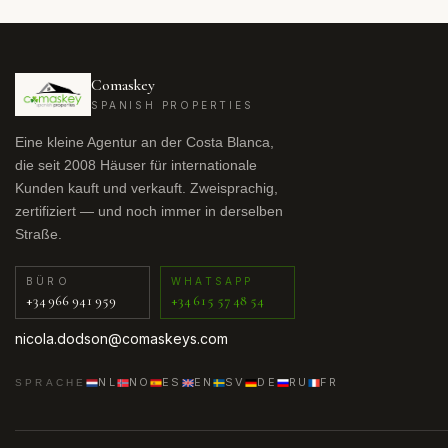
Comaskey
SPANISH PROPERTIES
Eine kleine Agentur an der Costa Blanca,
die seit 2008 Häuser für internationale
Kunden kauft und verkauft. Zweisprachig,
zertifiziert — und noch immer in derselben
Straße.
BÜRO
WHATSAPP
+34 966 941 959
+34 615 57 48 54
nicola.dodson@comaskeys.com
NL
NO
ES
EN
SV
DE
RU
FR
SPRACHE