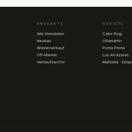
ANGEBOTE
GEBIETE
Alle Immobilien
Cabo Roig
Neubau
Villamartín
Wiederverkauf
Punta Prima
Off-Market
Los Alcázares
Verkaufsarchiv
Marbella · Este