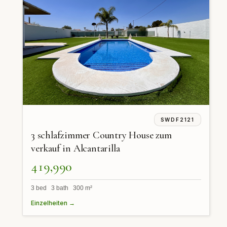
SWDF2121
3 schlafzimmer Country House zum
verkauf in Alcantarilla
419,990
3 bed 3 bath 300 m²
Einzelheiten →