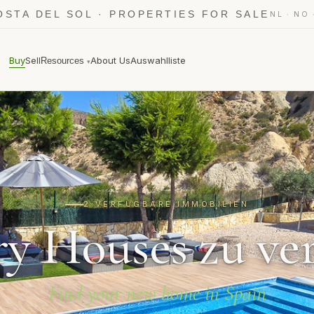
OSTA DEL SOL · PROPERTIES FOR SALE
·
NL
NO
Buy
Sell
About Us
Auswahlliste
Resources
▾
2 VERFÜGBARE IMMOBILIEN
y Houses zu ve
Find your new home in Spain