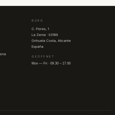
BÜRO
C. Flores, 1
La Zenia · 03189
Orihuela Costa, Alicante
España
pona
GEÖFFNET
Mon — Fri · 09.30 – 17.00