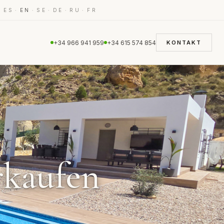
·
·
·
·
·
·
ES
EN
SE
DE
RU
FR
+34 966 941 959
+34 615 574 854
KONTAKT
rkaufen