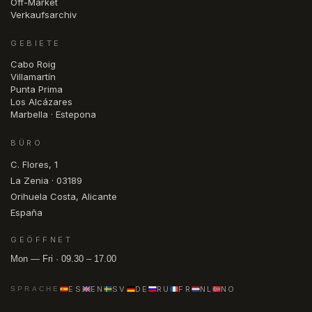
Off-Market
Verkaufsarchiv
GEBIETE
Cabo Roig
Villamartín
Punta Prima
Los Alcázares
Marbella · Estepona
BÜRO
C. Flores, 1
La Zenia · 03189
Orihuela Costa, Alicante
España
GEÖFFNET
Mon — Fri · 09.30 – 17.00
ES
EN
SV
DE
RU
FR
NL
NO
SPRACHE