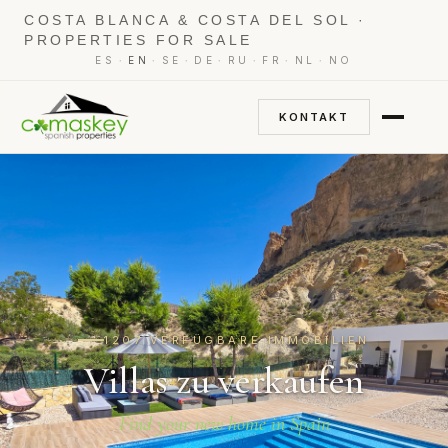
COSTA BLANCA & COSTA DEL SOL ·
PROPERTIES FOR SALE
·
·
·
·
·
·
·
ES
EN
SE
DE
RU
FR
NL
NO
KONTAKT
1207 VERFÜGBARE IMMOBILIEN
Villas zu verkaufen
Find your new home in Spain