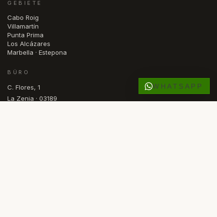
GEBIETE
Cabo Roig
Villamartín
Punta Prima
Los Alcázares
Marbella · Estepona
BÜRO
WHATSAPP
C. Flores, 1
La Zenia · 03189
Orihuela Costa, Alicante
España
GEÖFFNET
Mon — Fri · 09.30 – 17.00
DE
NL
NO
SV
FR
RU
ES
EN
SPRACHE
© 2026 COMASKEY SPANISH PROPERTIES
·