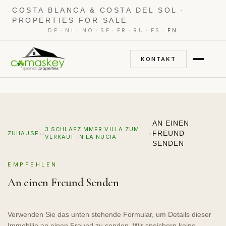
COSTA BLANCA & COSTA DEL SOL ·
PROPERTIES FOR SALE
·
·
·
·
·
·
·
DE
NL
NO
SE
FR
RU
ES
EN
KONTAKT
AN EINEN
3 SCHLAFZIMMER VILLA ZUM
›
›
›
FREUND
ZUHAUSE
VERKAUF IN LA NUCIA
SENDEN
EMPFEHLEN
An einen Freund Senden
Verwenden Sie das unten stehende Formular, um Details dieser
Immobilie an einen Freund zu senden. Wir speichern keine